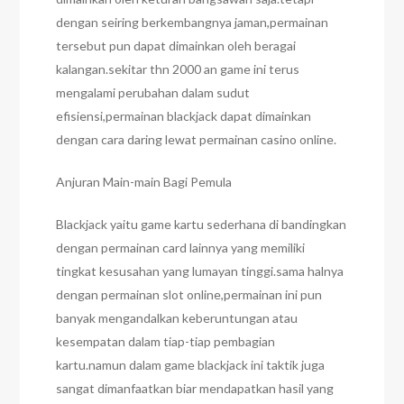
dengan seiring berkembangnya jaman,permainan
tersebut pun dapat dimainkan oleh beragai
kalangan.sekitar thn 2000 an game ini terus
mengalami perubahan dalam sudut
efisiensi,permainan blackjack dapat dimainkan
dengan cara daring lewat permainan casino online.
Anjuran Main-main Bagi Pemula
Blackjack yaitu game kartu sederhana di bandingkan
dengan permainan card lainnya yang memiliki
tingkat kesusahan yang lumayan tinggi.sama halnya
dengan permainan slot online,permainan ini pun
banyak mengandalkan keberuntungan atau
kesempatan dalam tiap-tiap pembagian
kartu.namun dalam game blackjack ini taktik juga
sangat dimanfaatkan biar mendapatkan hasil yang