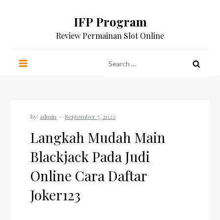
Skip
IFP Program
to
content
Review Permainan Slot Online
Search
for:
by:
admin
Langkah Mudah Main
Blackjack Pada Judi
Online Cara Daftar
Joker123