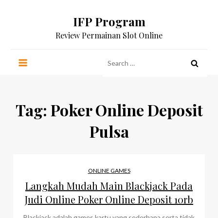
Skip
IFP Program
to
content
Review Permainan Slot Online
Search
for:
Tag:
Poker Online Deposit
Pulsa
ONLINE GAMES
Langkah Mudah Main Blackjack Pada
Judi Online Poker Online Deposit 10rb
Blackjack adalah games kartu yang sederhana serta tidak