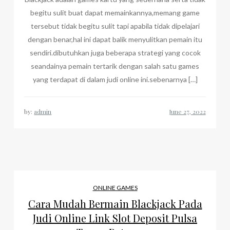
begitu sulit buat dapat memainkannya,memang game
tersebut tidak begitu sulit tapi apabila tidak dipelajari
dengan benar,hal ini dapat balik menyulitkan pemain itu
sendiri.dibutuhkan juga beberapa strategi yang cocok
seandainya pemain tertarik dengan salah satu games
yang terdapat di dalam judi online ini.sebenarnya […]
by:
admin
ONLINE GAMES
Cara Mudah Bermain Blackjack Pada
Judi Online Link Slot Deposit Pulsa