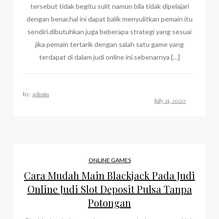
tersebut tidak begitu sulit namun bila tidak dipelajari
dengan benar,hal ini dapat balik menyulitkan pemain itu
sendiri.dibutuhkan juga beberapa strategi yang sesuai
jika pemain tertarik dengan salah satu game yang
terdapat di dalam judi online ini.sebenarnya […]
by:
admin
ONLINE GAMES
Cara Mudah Main Blackjack Pada Judi
Online Judi Slot Deposit Pulsa Tanpa
Potongan