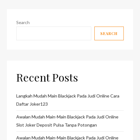
pagination
Search
SEARCH
Recent Posts
Langkah Mudah Main Blackjack Pada Judi Online Cara
Daftar Joker123
Awalan Mudah Main-Main Blackjack Pada Judi Online
Slot Joker Deposit Pulsa Tanpa Potongan
Awalan Mudah Main-Main Blackjack Pada Judi Online