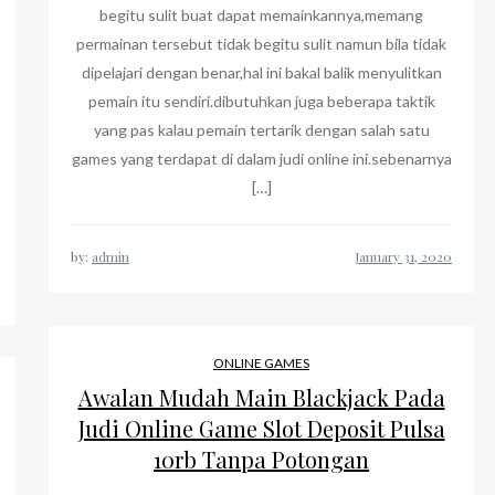
begitu sulit buat dapat memainkannya,memang
permainan tersebut tidak begitu sulit namun bila tidak
dipelajari dengan benar,hal ini bakal balik menyulitkan
pemain itu sendiri.dibutuhkan juga beberapa taktik
yang pas kalau pemain tertarik dengan salah satu
games yang terdapat di dalam judi online ini.sebenarnya
[…]
by:
admin
ONLINE GAMES
Awalan Mudah Main Blackjack Pada
Judi Online Game Slot Deposit Pulsa
10rb Tanpa Potongan