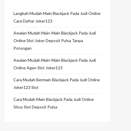
Langkah Mudah Main Blackjack Pada Judi Online
Cara Daftar Joker123
Awalan Mudah Main-Main Blackjack Pada Judi
Online Slot Joker Deposit Pulsa Tanpa
Potongan
Awalan Mudah Main-Main Blackjack Pada Judi
Online Agen Slot Joker123
Cara Mudah Bermain Blackjack Pada Judi Online
Joker123 Slot
Cara Mudah Main Blackjack Pada Judi Online
Situs Slot Deposit Pulsa