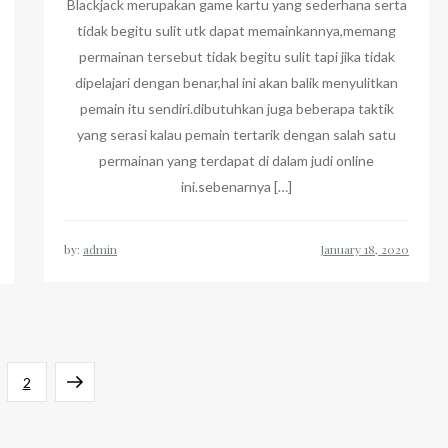
Blackjack merupakan game kartu yang sederhana serta
tidak begitu sulit utk dapat memainkannya,memang
permainan tersebut tidak begitu sulit tapi jika tidak
dipelajari dengan benar,hal ini akan balik menyulitkan
pemain itu sendiri.dibutuhkan juga beberapa taktik
yang serasi kalau pemain tertarik dengan salah satu
permainan yang terdapat di dalam judi online
ini.sebenarnya […]
by:
admin
e
Page
Next
2
page