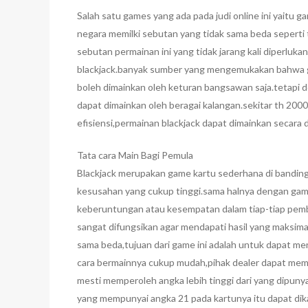
Salah satu games yang ada pada judi online ini yaitu g
negara memilki sebutan yang tidak sama beda sepert
sebutan permainan ini yang tidak jarang kali diperlu
blackjack.banyak sumber yang mengemukakan bahwa gam
boleh dimainkan oleh keturan bangsawan saja.tetapi
dapat dimainkan oleh beragai kalangan.sekitar th 200
efisiensi,permainan blackjack dapat dimainkan secara 
Tata cara Main Bagi Pemula
Blackjack merupakan game kartu sederhana di banding
kesusahan yang cukup tinggi.sama halnya dengan game
keberuntungan atau kesempatan dalam tiap-tiap pemba
sangat difungsikan agar mendapati hasil yang maksimal.
sama beda,tujuan dari game ini adalah untuk dapat me
cara bermainnya cukup mudah,pihak dealer dapat mem
mesti memperoleh angka lebih tinggi dari yang dipunya
yang mempunyai angka 21 pada kartunya itu dapat dika