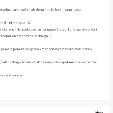
ersebut sama sejumlah dengan nilai kartu yang biasa
iliki nilai angka 10.
ik,karena nilai pada card as sanggup 1 atau 10 tergantung dari
erdapat dalam card as berharga 11.
agai pemain pemula yang akan mencobanya,berikut merupakan
g telah dibagikan oleh ihak dealer,anda dapat membawa card lain
wa card lainnya.
Next
Next