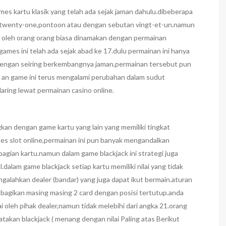
ames kartu klasik yang telah ada sejak jaman dahulu.dibeberapa
i twenty-one,pontoon atau dengan sebutan vingt-et-un.namun
kan oleh orang orang biasa dinamakan dengan permainan
es ini telah ada sejak abad ke 17.dulu permainan ini hanya
 dengan seiring berkembangnya jaman,permainan tersebut pun
0 an game ini terus mengalami perubahan dalam sudut
daring lewat permainan casino online.
kan dengan game kartu yang lain yang memiliki tingkat
s slot online,permainan ini pun banyak mengandalkan
gian kartu.namun dalam game blackjack ini strategi juga
dalam game blackjack setiap kartu memiliki nilai yang tidak
ngalahkan dealer (bandar) yang juga dapat ikut bermain.aturan
bagikan masing masing 2 card dengan posisi tertutup.anda
i oleh pihak dealer,namun tidak melebihi dari angka 21.orang
takan blackjack ( menang dengan nilai Paling atas Berikut