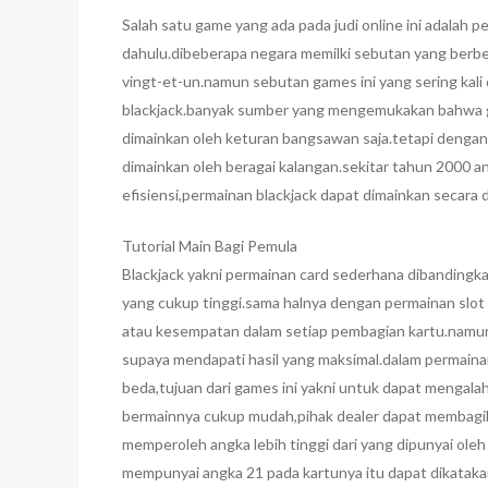
Salah satu game yang ada pada judi online ini adalah p
dahulu.dibeberapa negara memilki sebutan yang ber
vingt-et-un.namun sebutan games ini yang sering kal
blackjack.banyak sumber yang mengemukakan bahwa gam
dimainkan oleh keturan bangsawan saja.tetapi denga
dimainkan oleh beragai kalangan.sekitar tahun 2000 a
efisiensi,permainan blackjack dapat dimainkan secara 
Tutorial Main Bagi Pemula
Blackjack yakni permainan card sederhana dibandingka
yang cukup tinggi.sama halnya dengan permainan slo
atau kesempatan dalam setiap pembagian kartu.namun 
supaya mendapati hasil yang maksimal.dalam permainan b
beda,tujuan dari games ini yakni untuk dapat mengalah
bermainnya cukup mudah,pihak dealer dapat membagik
memperoleh angka lebih tinggi dari yang dipunyai oleh
mempunyai angka 21 pada kartunya itu dapat dikatakan 