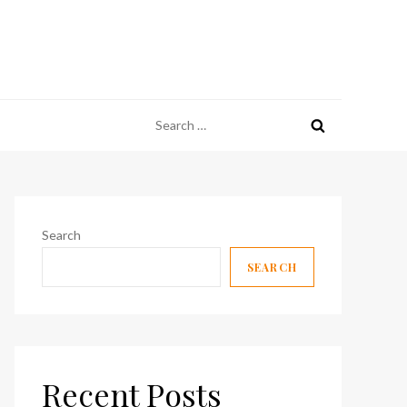
Search
for:
Search
SEARCH
Recent Posts