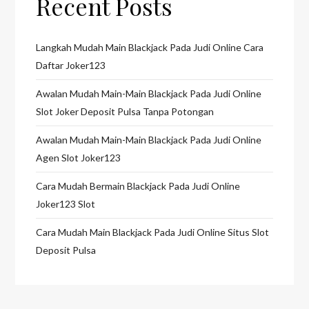
Recent Posts
Langkah Mudah Main Blackjack Pada Judi Online Cara
Daftar Joker123
Awalan Mudah Main-Main Blackjack Pada Judi Online
Slot Joker Deposit Pulsa Tanpa Potongan
Awalan Mudah Main-Main Blackjack Pada Judi Online
Agen Slot Joker123
Cara Mudah Bermain Blackjack Pada Judi Online
Joker123 Slot
Cara Mudah Main Blackjack Pada Judi Online Situs Slot
Deposit Pulsa