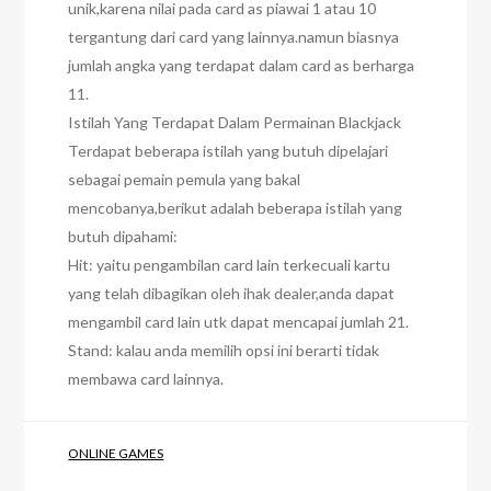
unik,karena nilai pada card as piawai 1 atau 10
tergantung dari card yang lainnya.namun biasnya
jumlah angka yang terdapat dalam card as berharga
11.
Istilah Yang Terdapat Dalam Permainan Blackjack
Terdapat beberapa istilah yang butuh dipelajari
sebagai pemain pemula yang bakal
mencobanya,berikut adalah beberapa istilah yang
butuh dipahami:
Hit: yaitu pengambilan card lain terkecuali kartu
yang telah dibagikan oleh ihak dealer,anda dapat
mengambil card lain utk dapat mencapai jumlah 21.
Stand: kalau anda memilih opsi ini berarti tidak
membawa card lainnya.
ONLINE GAMES