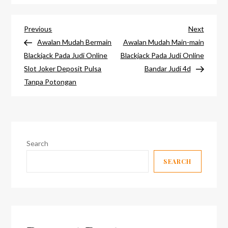
Post
Previous
Next
Previous
Next
Post
Post
Awalan Mudah Bermain
Awalan Mudah Main-main
navigation
Blackjack Pada Judi Online
Blackjack Pada Judi Online
Slot Joker Deposit Pulsa
Bandar Judi 4d
Tanpa Potongan
Search
SEARCH