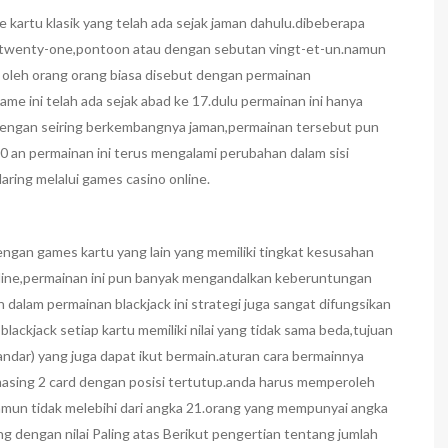
me kartu klasik yang telah ada sejak jaman dahulu.dibeberapa
i twenty-one,pontoon atau dengan sebutan vingt-et-un.namun
an oleh orang orang biasa disebut dengan permainan
e ini telah ada sejak abad ke 17.dulu permainan ini hanya
 dengan seiring berkembangnya jaman,permainan tersebut pun
00 an permainan ini terus mengalami perubahan dalam sisi
aring melalui games casino online.
ngan games kartu yang lain yang memiliki tingkat kesusahan
nline,permainan ini pun banyak mengandalkan keberuntungan
alam permainan blackjack ini strategi juga sangat difungsikan
lackjack setiap kartu memiliki nilai yang tidak sama beda,tujuan
andar) yang juga dapat ikut bermain.aturan cara bermainnya
asing 2 card dengan posisi tertutup.anda harus memperoleh
r,namun tidak melebihi dari angka 21.orang yang mempunyai angka
ng dengan nilai Paling atas Berikut pengertian tentang jumlah