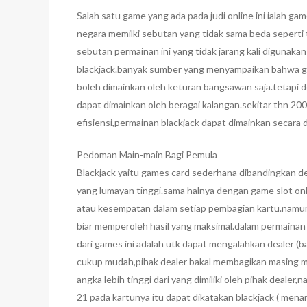
Salah satu game yang ada pada judi online ini ialah ga
negara memilki sebutan yang tidak sama beda sepert
sebutan permainan ini yang tidak jarang kali digunak
blackjack.banyak sumber yang menyampaikan bahwa gam
boleh dimainkan oleh keturan bangsawan saja.tetapi
dapat dimainkan oleh beragai kalangan.sekitar thn 20
efisiensi,permainan blackjack dapat dimainkan secara d
Pedoman Main-main Bagi Pemula
Blackjack yaitu games card sederhana dibandingkan de
yang lumayan tinggi.sama halnya dengan game slot o
atau kesempatan dalam setiap pembagian kartu.namun d
biar memperoleh hasil yang maksimal.dalam permainan b
dari games ini adalah utk dapat mengalahkan dealer (b
cukup mudah,pihak dealer bakal membagikan masing m
angka lebih tinggi dari yang dimiliki oleh pihak deale
21 pada kartunya itu dapat dikatakan blackjack ( mena