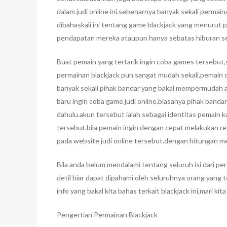
dalam judi online ini.sebenarnya banyak sekali permai
dibahaskali ini tentang game blackjack yang menurut pe
pendapatan mereka ataupun hanya sebatas hiburan s
Buat pemain yang tertarik ingin coba games tersebut,
permainan blackjack pun sangat mudah sekali,pemain d
banyak sekali pihak bandar yang bakal mempermudah a
baru ingin coba game judi online,biasanya pihak ban
dahulu.akun tersebut ialah sebagai identitas pemain k
tersebut.bila pemain ingin dengan cepat melakukan r
pada website judi online tersebut.dengan hitungan men
Bila anda belum mendalami tentang seluruh isi dari p
detil biar dapat dipahami oleh seluruhnya orang yang 
info yang bakal kita bahas terkait blackjack ini,mari k
Pengertian Permainan Blackjack