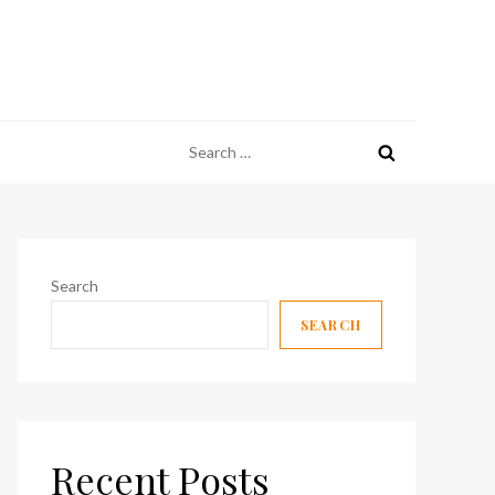
Search
for:
Search
SEARCH
Recent Posts