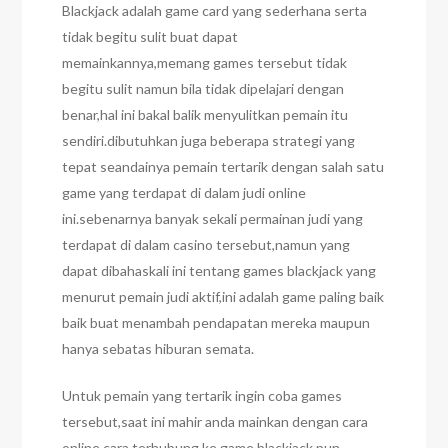
Blackjack adalah game card yang sederhana serta
tidak begitu sulit buat dapat
memainkannya,memang games tersebut tidak
begitu sulit namun bila tidak dipelajari dengan
benar,hal ini bakal balik menyulitkan pemain itu
sendiri.dibutuhkan juga beberapa strategi yang
tepat seandainya pemain tertarik dengan salah satu
game yang terdapat di dalam judi online
ini.sebenarnya banyak sekali permainan judi yang
terdapat di dalam casino tersebut,namun yang
dapat dibahaskali ini tentang games blackjack yang
menurut pemain judi aktif,ini adalah game paling baik
baik buat menambah pendapatan mereka maupun
hanya sebatas hiburan semata.
Untuk pemain yang tertarik ingin coba games
tersebut,saat ini mahir anda mainkan dengan cara
online.cara terhubung ke game blackjack pun