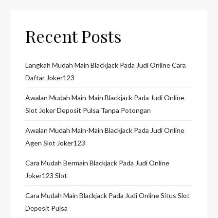
Recent Posts
Langkah Mudah Main Blackjack Pada Judi Online Cara
Daftar Joker123
Awalan Mudah Main-Main Blackjack Pada Judi Online
Slot Joker Deposit Pulsa Tanpa Potongan
Awalan Mudah Main-Main Blackjack Pada Judi Online
Agen Slot Joker123
Cara Mudah Bermain Blackjack Pada Judi Online
Joker123 Slot
Cara Mudah Main Blackjack Pada Judi Online Situs Slot
Deposit Pulsa