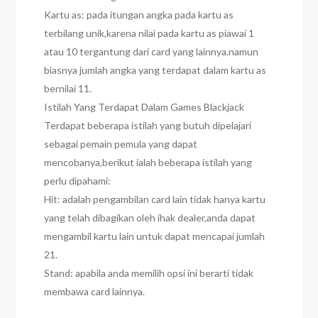
Kartu as: pada itungan angka pada kartu as
terbilang unik,karena nilai pada kartu as piawai 1
atau 10 tergantung dari card yang lainnya.namun
biasnya jumlah angka yang terdapat dalam kartu as
bernilai 11.
Istilah Yang Terdapat Dalam Games Blackjack
Terdapat beberapa istilah yang butuh dipelajari
sebagai pemain pemula yang dapat
mencobanya,berikut ialah beberapa istilah yang
perlu dipahami:
Hit: adalah pengambilan card lain tidak hanya kartu
yang telah dibagikan oleh ihak dealer,anda dapat
mengambil kartu lain untuk dapat mencapai jumlah
21.
Stand: apabila anda memilih opsi ini berarti tidak
membawa card lainnya.