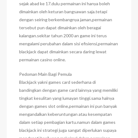
sejak abad ke 17.dulu permainan ini hanya boleh
dimainkan oleh keturan bangsawan saja.tetapi
dengan seiring berkembangnya jaman,permainan
tersebut pun dapat dimainkan oleh beragai
kalangan.sekitar tahun 2000 an game ini terus
mengalami perubahan dalam sisi efisiensi,permainan
blackjack dapat dimainkan secara daring lewat
permainan casino online.
Pedoman Main Bagi Pemula
Blackjack yakni games card sederhana di
bandingkan dengan game card lainnya yang memiliki
tingkat kesulitan yang lumayan tinggi.sama halnya
dengan games slot online,permainan ini pun banyak
mengandalkan keberuntungan atau kesempatan
dalam setiap pembagian kartu.namun dalam games
blackjack ini strategi juga sangat diperlukan supaya