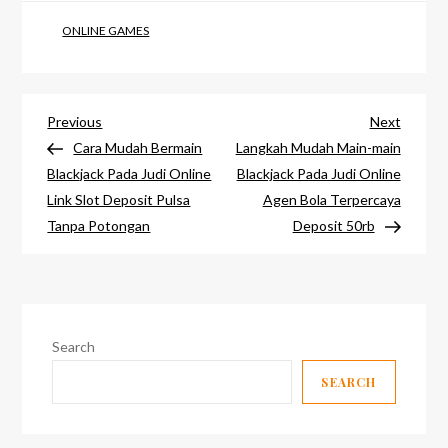
ONLINE GAMES
Post
Previous
Next
Previous
Next
Post
Post
Cara Mudah Bermain
Langkah Mudah Main-main
navigation
Blackjack Pada Judi Online
Blackjack Pada Judi Online
Link Slot Deposit Pulsa
Agen Bola Terpercaya
Tanpa Potongan
Deposit 50rb
Search
SEARCH