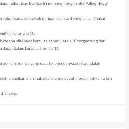
pat dikatakan blackjack ( menang dengan nilai Paling tinggi
ersebut sama sebanyak dengan nilai card yang biasa dipakai
iliki nilai angka 10.
k,karena nilai pada kartu as dapat 1 atau 10 tergantung dari
rdapat dalam kartu as bernilai 11.
gai pemain pemula yang dapat mencobanya,berikut adalah
telah dibagikan oleh ihak dealer,anda dapat mengambil kartu lain
rd lainnya.