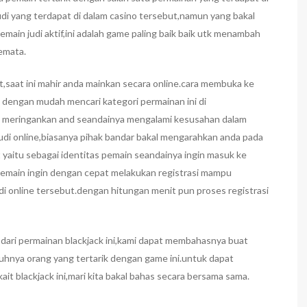
judi yang terdapat di dalam casino tersebut,namun yang bakal
emain judi aktif,ini adalah game paling baik baik utk menambah
emata.
t,saat ini mahir anda mainkan secara online.cara membuka ke
 dengan mudah mencari kategori permainan ini di
at meringankan and seandainya mengalami kesusahan dalam
udi online,biasanya pihak bandar bakal mengarahkan anda pada
yaitu sebagai identitas pemain seandainya ingin masuk ke
 pemain ingin dengan cepat melakukan registrasi mampu
di online tersebut.dengan hitungan menit pun proses registrasi
 dari permainan blackjack ini,kami dapat membahasnya buat
ruhnya orang yang tertarik dengan game ini.untuk dapat
ait blackjack ini,mari kita bakal bahas secara bersama sama.