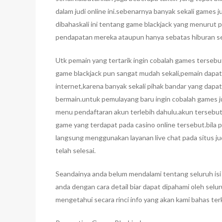
dalam judi online ini.sebenarnya banyak sekali games 
dibahaskali ini tentang game blackjack yang menurut p
pendapatan mereka ataupun hanya sebatas hiburan s
Utk pemain yang tertarik ingin cobalah games tersebu
game blackjack pun sangat mudah sekali,pemain dapat
internet,karena banyak sekali pihak bandar yang dap
bermain.untuk pemulayang baru ingin cobalah games j
menu pendaftaran akun terlebih dahulu.akun tersebut 
game yang terdapat pada casino online tersebut.bila
langsung menggunakan layanan live chat pada situs ju
telah selesai.
Seandainya anda belum mendalami tentang seluruh isi
anda dengan cara detail biar dapat dipahami oleh selu
mengetahui secara rinci info yang akan kami bahas terk