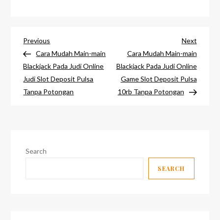
Post
Previous
Next
Previous
Next
Post
Post
Cara Mudah Main-main
Cara Mudah Main-main
navigation
Blackjack Pada Judi Online
Blackjack Pada Judi Online
Judi Slot Deposit Pulsa
Game Slot Deposit Pulsa
Tanpa Potongan
10rb Tanpa Potongan
Search
SEARCH