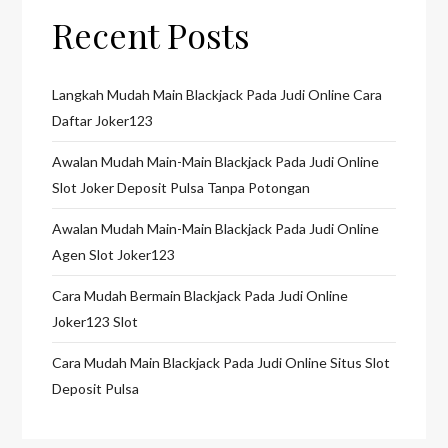
Recent Posts
Langkah Mudah Main Blackjack Pada Judi Online Cara
Daftar Joker123
Awalan Mudah Main-Main Blackjack Pada Judi Online
Slot Joker Deposit Pulsa Tanpa Potongan
Awalan Mudah Main-Main Blackjack Pada Judi Online
Agen Slot Joker123
Cara Mudah Bermain Blackjack Pada Judi Online
Joker123 Slot
Cara Mudah Main Blackjack Pada Judi Online Situs Slot
Deposit Pulsa