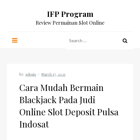
Skip
IFP Program
to
content
Review Permainan Slot Online
Search
for:
by:
admin
Cara Mudah Bermain
Blackjack Pada Judi
Online Slot Deposit Pulsa
Indosat