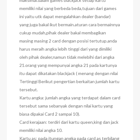
maksimal.dalam games blackjack setiap kartu
memiliki nilai yang berbeda beda,tujuan dari games
ini yaitu utk dapat mengalahkan dealer (bandar)
yang juga bakal ikut bermain.aturan cara bermainnya
cukup mudah,pihak dealer bakal membagikan
masing masing 2 card dengan posisi tertutup.anda
harus meraih angka lebih tinggi dari yang dimiliki
oleh pihak dealer,namun tidak melebihi dari angka
21.orang yang mempunyai angka 21 pada kartunya
itu dapat dikatakan blackjack ( menang dengan nilai
Tertinggi Berikut pengertian berkaitan jumlah kartu
tersebut.
Kartu angka: jumlah angka yang terdapat dalam card
tersebut sama sebanyak dengan nilai kartu yang
biasa dipakai Card 2 sampai 10).
Card kerajaan: terdiri dari kartu queen,king dan jack
memiliki nilai angka 10.
Kartu as: pada itungan angka pada card as terbilang