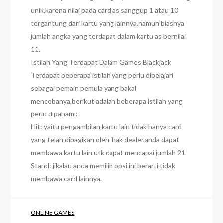
unik,karena nilai pada card as sanggup 1 atau 10
tergantung dari kartu yang lainnya.namun biasnya
jumlah angka yang terdapat dalam kartu as bernilai
11.
Istilah Yang Terdapat Dalam Games Blackjack
Terdapat beberapa istilah yang perlu dipelajari
sebagai pemain pemula yang bakal
mencobanya,berikut adalah beberapa istilah yang
perlu dipahami:
Hit: yaitu pengambilan kartu lain tidak hanya card
yang telah dibagikan oleh ihak dealer,anda dapat
membawa kartu lain utk dapat mencapai jumlah 21.
Stand: jikalau anda memilih opsi ini berarti tidak
membawa card lainnya.
ONLINE GAMES