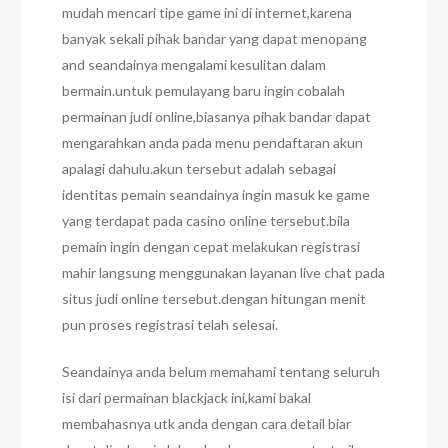
mudah mencari tipe game ini di internet,karena
banyak sekali pihak bandar yang dapat menopang
and seandainya mengalami kesulitan dalam
bermain.untuk pemulayang baru ingin cobalah
permainan judi online,biasanya pihak bandar dapat
mengarahkan anda pada menu pendaftaran akun
apalagi dahulu.akun tersebut adalah sebagai
identitas pemain seandainya ingin masuk ke game
yang terdapat pada casino online tersebut.bila
pemain ingin dengan cepat melakukan registrasi
mahir langsung menggunakan layanan live chat pada
situs judi online tersebut.dengan hitungan menit
pun proses registrasi telah selesai.
Seandainya anda belum memahami tentang seluruh
isi dari permainan blackjack ini,kami bakal
membahasnya utk anda dengan cara detail biar