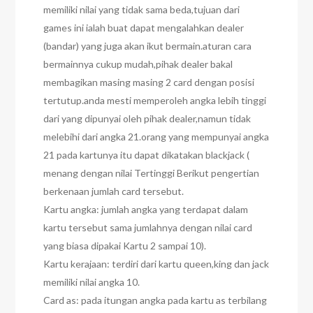
memiliki nilai yang tidak sama beda,tujuan dari
games ini ialah buat dapat mengalahkan dealer
(bandar) yang juga akan ikut bermain.aturan cara
bermainnya cukup mudah,pihak dealer bakal
membagikan masing masing 2 card dengan posisi
tertutup.anda mesti memperoleh angka lebih tinggi
dari yang dipunyai oleh pihak dealer,namun tidak
melebihi dari angka 21.orang yang mempunyai angka
21 pada kartunya itu dapat dikatakan blackjack (
menang dengan nilai Tertinggi Berikut pengertian
berkenaan jumlah card tersebut.
Kartu angka: jumlah angka yang terdapat dalam
kartu tersebut sama jumlahnya dengan nilai card
yang biasa dipakai Kartu 2 sampai 10).
Kartu kerajaan: terdiri dari kartu queen,king dan jack
memiliki nilai angka 10.
Card as: pada itungan angka pada kartu as terbilang