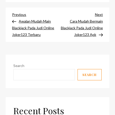
Post
Previous
Next
Previous
Next
Post
Post
Awalan Mudah Main
Cara Mudah Bermain
navigation
Blackjack Pada Judi Online
Blackjack Pada Judi Online
Joker123 Terbaru
Joker123 Apk
Search
SEARCH
Recent Posts