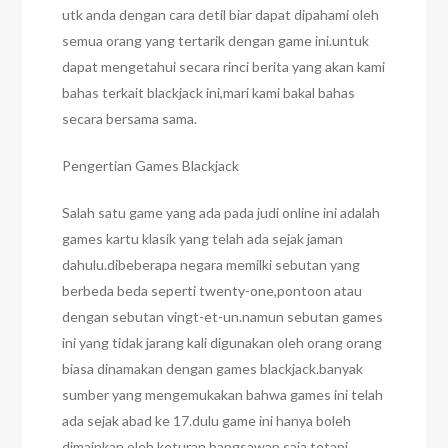
utk anda dengan cara detil biar dapat dipahami oleh
semua orang yang tertarik dengan game ini.untuk
dapat mengetahui secara rinci berita yang akan kami
bahas terkait blackjack ini,mari kami bakal bahas
secara bersama sama.
Pengertian Games Blackjack
Salah satu game yang ada pada judi online ini adalah
games kartu klasik yang telah ada sejak jaman
dahulu.dibeberapa negara memilki sebutan yang
berbeda beda seperti twenty-one,pontoon atau
dengan sebutan vingt-et-un.namun sebutan games
ini yang tidak jarang kali digunakan oleh orang orang
biasa dinamakan dengan games blackjack.banyak
sumber yang mengemukakan bahwa games ini telah
ada sejak abad ke 17.dulu game ini hanya boleh
dimainkan oleh keturan bangsawan saja.tetapi