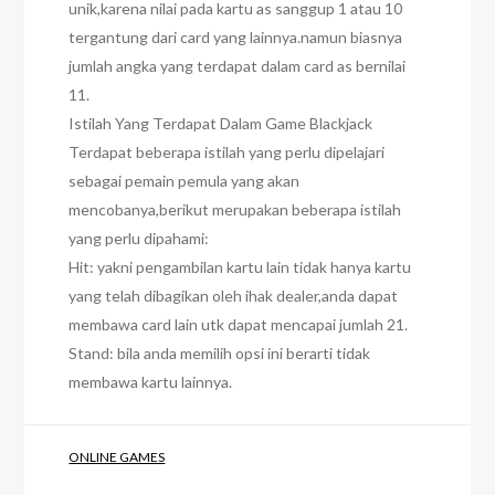
unik,karena nilai pada kartu as sanggup 1 atau 10
tergantung dari card yang lainnya.namun biasnya
jumlah angka yang terdapat dalam card as bernilai
11.
Istilah Yang Terdapat Dalam Game Blackjack
Terdapat beberapa istilah yang perlu dipelajari
sebagai pemain pemula yang akan
mencobanya,berikut merupakan beberapa istilah
yang perlu dipahami:
Hit: yakni pengambilan kartu lain tidak hanya kartu
yang telah dibagikan oleh ihak dealer,anda dapat
membawa card lain utk dapat mencapai jumlah 21.
Stand: bila anda memilih opsi ini berarti tidak
membawa kartu lainnya.
ONLINE GAMES