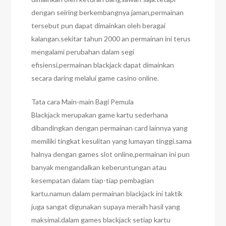
dengan seiring berkembangnya jaman,permainan
tersebut pun dapat dimainkan oleh beragai
kalangan.sekitar tahun 2000 an permainan ini terus
mengalami perubahan dalam segi
efisiensi,permainan blackjack dapat dimainkan
secara daring melalui game casino online.
Tata cara Main-main Bagi Pemula
Blackjack merupakan game kartu sederhana
dibandingkan dengan permainan card lainnya yang
memiliki tingkat kesulitan yang lumayan tinggi.sama
halnya dengan games slot online,permainan ini pun
banyak mengandalkan keberuntungan atau
kesempatan dalam tiap-tiap pembagian
kartu.namun dalam permainan blackjack ini taktik
juga sangat digunakan supaya meraih hasil yang
maksimal.dalam games blackjack setiap kartu