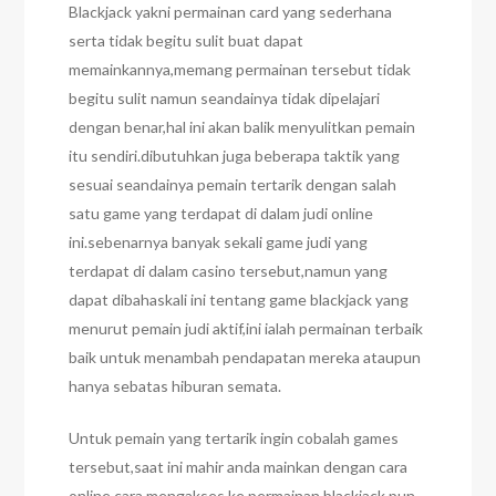
Blackjack yakni permainan card yang sederhana
serta tidak begitu sulit buat dapat
memainkannya,memang permainan tersebut tidak
begitu sulit namun seandainya tidak dipelajari
dengan benar,hal ini akan balik menyulitkan pemain
itu sendiri.dibutuhkan juga beberapa taktik yang
sesuai seandainya pemain tertarik dengan salah
satu game yang terdapat di dalam judi online
ini.sebenarnya banyak sekali game judi yang
terdapat di dalam casino tersebut,namun yang
dapat dibahaskali ini tentang game blackjack yang
menurut pemain judi aktif,ini ialah permainan terbaik
baik untuk menambah pendapatan mereka ataupun
hanya sebatas hiburan semata.
Untuk pemain yang tertarik ingin cobalah games
tersebut,saat ini mahir anda mainkan dengan cara
online.cara mengakses ke permainan blackjack pun