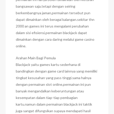
bangsawan saja.tetapi dengan seiring
berkembangnya jaman,permainan tersebut pun
dapat dimainkan oleh beragai kalangan.sekitar thn
2000 an games ini terus mengalami perubahan
dalam sisi efisiensi,permainan blackjack dapat
dimainkan dengan cara daring melalui game casino
online.
Arahan Main Bagi Pemula
Blackjack yaitu games kartu sederhana di
bandingkan dengan game card lainnya yang memiliki
tingkat kesusahan yang pass tinggi.sama halnya
dengan permainan slot online,permainan ini pun
banyak mengandalkan keberuntungan atau
kesempatan dalam tiap-tiap pembagian
kartu.namun dalam permainan blackjack ini taktik
juga sangat difungsikan supaya mendapati hasil