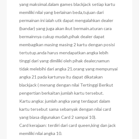
yang maksimal.dalam games blackjack setiap kartu
memiliki nilai yang berlainan beda,tujuan dari
permainan ini ialah utk dapat mengalahkan dealer
(bandar) yang juga akan ikut bermain.aturan cara
bermainnya cukup mudah,pihak dealer dapat
membagikan masing masing 2 kartu dengan posisi
tertutup.anda harus mendapatkan angka lebih
tinggi dari yang dimiliki oleh pihak dealer,namun
tidak melebihi dari angka 21.orang yang mempunyai
angka 21 pada kartunya itu dapat dikatakan
blackjack ( menang dengan nilai Tertinggi Berikut
pengertian berkaitan jumlah kartu tersebut.
Kartu angka: jumlah angka yang terdapat dalam
kartu tersebut sama sebanyak dengan nilai card
yang biasa digunakan Card 2 sampai 10).
Card kerajaan: terdiri dari card queen,king dan jack
memiliki nilai angka 10.