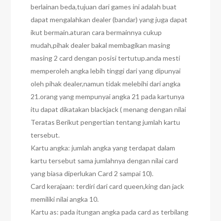
berlainan beda,tujuan dari games ini adalah buat
dapat mengalahkan dealer (bandar) yang juga dapat
ikut bermain.aturan cara bermainnya cukup
mudah,pihak dealer bakal membagikan masing
masing 2 card dengan posisi tertutup.anda mesti
memperoleh angka lebih tinggi dari yang dipunyai
oleh pihak dealer,namun tidak melebihi dari angka
21.orang yang mempunyai angka 21 pada kartunya
itu dapat dikatakan blackjack ( menang dengan nilai
Teratas Berikut pengertian tentang jumlah kartu
tersebut.
Kartu angka: jumlah angka yang terdapat dalam
kartu tersebut sama jumlahnya dengan nilai card
yang biasa diperlukan Card 2 sampai 10).
Card kerajaan: terdiri dari card queen,king dan jack
memiliki nilai angka 10.
Kartu as: pada itungan angka pada card as terbilang