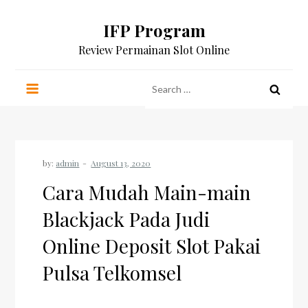
Skip
IFP Program
to
content
Review Permainan Slot Online
Search
for:
by:
admin
Cara Mudah Main-main
Blackjack Pada Judi
Online Deposit Slot Pakai
Pulsa Telkomsel