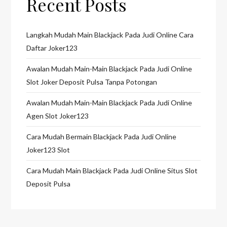
Recent Posts
Langkah Mudah Main Blackjack Pada Judi Online Cara
Daftar Joker123
Awalan Mudah Main-Main Blackjack Pada Judi Online
Slot Joker Deposit Pulsa Tanpa Potongan
Awalan Mudah Main-Main Blackjack Pada Judi Online
Agen Slot Joker123
Cara Mudah Bermain Blackjack Pada Judi Online
Joker123 Slot
Cara Mudah Main Blackjack Pada Judi Online Situs Slot
Deposit Pulsa