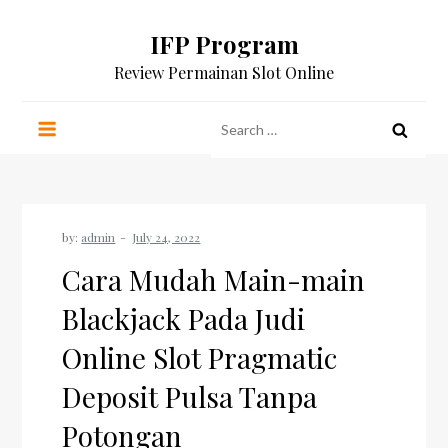
Skip
IFP Program
to
content
Review Permainan Slot Online
Search
for:
by:
admin
Cara Mudah Main-main
Blackjack Pada Judi
Online Slot Pragmatic
Deposit Pulsa Tanpa
Potongan