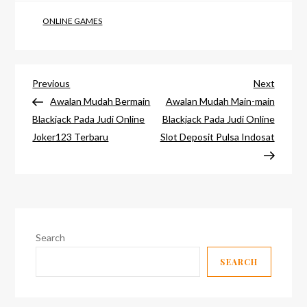
ONLINE GAMES
Post
Previous
Next
Previous
Next
Post
Post
Awalan Mudah Bermain
Awalan Mudah Main-main
navigation
Blackjack Pada Judi Online
Blackjack Pada Judi Online
Joker123 Terbaru
Slot Deposit Pulsa Indosat
Search
SEARCH