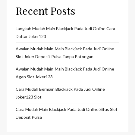
Recent Posts
Langkah Mudah Main Blackjack Pada Judi Online Cara
Daftar Joker123
Awalan Mudah Main-Main Blackjack Pada Judi Online
Slot Joker Deposit Pulsa Tanpa Potongan
Awalan Mudah Main-Main Blackjack Pada Judi Online
Agen Slot Joker123
Cara Mudah Bermain Blackjack Pada Judi Online
Joker123 Slot
Cara Mudah Main Blackjack Pada Judi Online Situs Slot
Deposit Pulsa