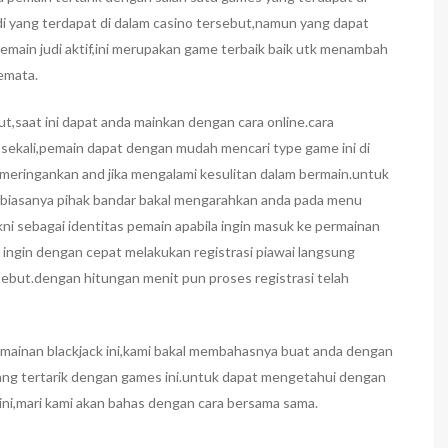
udi yang terdapat di dalam casino tersebut,namun yang dapat
pemain judi aktif,ini merupakan game terbaik baik utk menambah
emata.
t,saat ini dapat anda mainkan dengan cara online.cara
sekali,pemain dapat dengan mudah mencari type game ini di
l meringankan and jika mengalami kesulitan dalam bermain.untuk
,biasanya pihak bandar bakal mengarahkan anda pada menu
ni sebagai identitas pemain apabila ingin masuk ke permainan
 ingin dengan cepat melakukan registrasi piawai langsung
rsebut.dengan hitungan menit pun proses registrasi telah
rmainan blackjack ini,kami bakal membahasnya buat anda dengan
yang tertarik dengan games ini.untuk dapat mengetahui dengan
k ini,mari kami akan bahas dengan cara bersama sama.