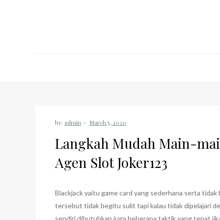
Skip
to
content
by:
admin
Langkah Mudah Main-main 
Agen Slot Joker123
Blackjack yaitu game card yang sederhana serta tida
tersebut tidak begitu sulit tapi kalau tidak dipelajari 
sendiri.dibutuhkan juga beberapa taktik yang tepat ji