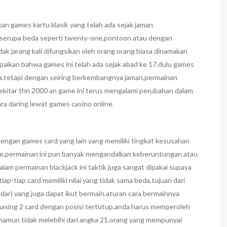
kan games kartu klasik yang telah ada sejak jaman
k serupa beda seperti twenty-one,pontoon atau dengan
ak jarang kali difungsikan oleh orang orang biasa dinamakan
ikan bahwa games ini telah ada sejak abad ke 17.dulu games
ja.tetapi dengan seiring berkembangnya jaman,permainan
ekitar thn 2000 an game ini terus mengalami perubahan dalam
ara daring lewat games casino online.
dengan games card yang lain yang memiliki tingkat kesusahan
ine,permainan ini pun banyak mengandalkan keberuntungan atau
am permainan blackjack ini taktik juga sangat dipakai supaya
ap-tiap card memiliki nilai yang tidak sama beda,tujuan dari
dar) yang juga dapat ikut bermain.aturan cara bermainnya
asing 2 card dengan posisi tertutup.anda harus memperoleh
er,namun tidak melebihi dari angka 21.orang yang mempunyai