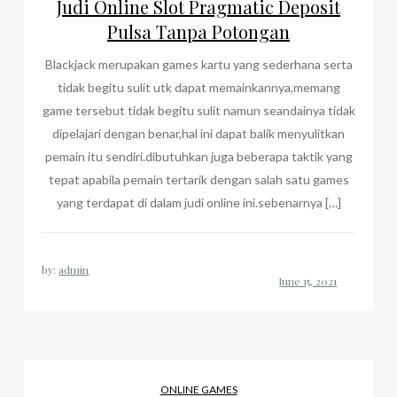
Judi Online Slot Pragmatic Deposit
Pulsa Tanpa Potongan
Blackjack merupakan games kartu yang sederhana serta
tidak begitu sulit utk dapat memainkannya,memang
game tersebut tidak begitu sulit namun seandainya tidak
dipelajari dengan benar,hal ini dapat balik menyulitkan
pemain itu sendiri.dibutuhkan juga beberapa taktik yang
tepat apabila pemain tertarik dengan salah satu games
yang terdapat di dalam judi online ini.sebenarnya […]
by:
admin
ONLINE GAMES