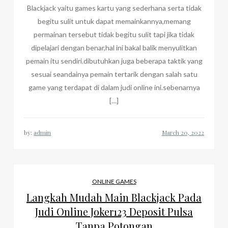
Blackjack yaitu games kartu yang sederhana serta tidak
begitu sulit untuk dapat memainkannya,memang
permainan tersebut tidak begitu sulit tapi jika tidak
dipelajari dengan benar,hal ini bakal balik menyulitkan
pemain itu sendiri.dibutuhkan juga beberapa taktik yang
sesuai seandainya pemain tertarik dengan salah satu
game yang terdapat di dalam judi online ini.sebenarnya
[…]
by:
admin
ONLINE GAMES
Langkah Mudah Main Blackjack Pada
Judi Online Joker123 Deposit Pulsa
Tanpa Potongan