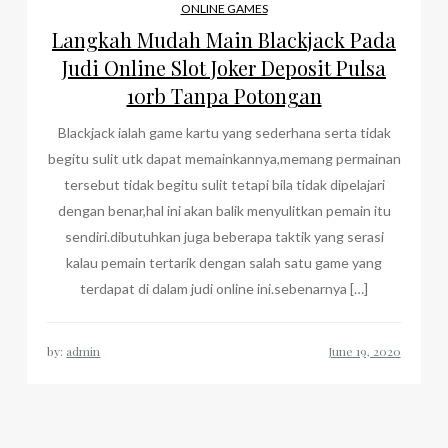
ONLINE GAMES
Langkah Mudah Main Blackjack Pada
Judi Online Slot Joker Deposit Pulsa
10rb Tanpa Potongan
Blackjack ialah game kartu yang sederhana serta tidak
begitu sulit utk dapat memainkannya,memang permainan
tersebut tidak begitu sulit tetapi bila tidak dipelajari
dengan benar,hal ini akan balik menyulitkan pemain itu
sendiri.dibutuhkan juga beberapa taktik yang serasi
kalau pemain tertarik dengan salah satu game yang
terdapat di dalam judi online ini.sebenarnya […]
by:
admin